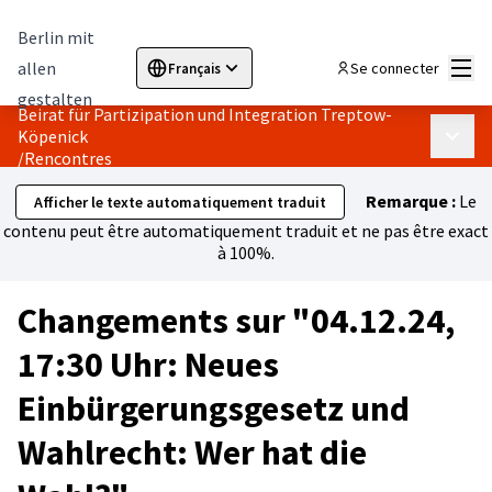
Berlin mit
Menu
allen
Se connecter
Français
Sprache wählen
Choose language
Elegir el idioma
Cho
gestalten
Beirat für Partizipation und Integration Treptow-
Köpenick
Menu p
/
Rencontres
Remarque :
Le
Afficher le texte automatiquement traduit
contenu peut être automatiquement traduit et ne pas être exact
à 100%.
Changements sur "04.12.24,
17:30 Uhr: Neues
Einbürgerungsgesetz und
Wahlrecht: Wer hat die