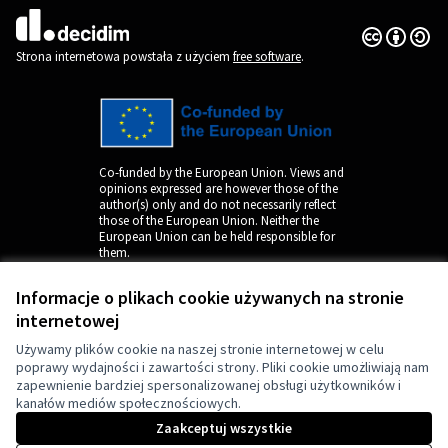
Licencja Cr
(Link zewnęt
(Link zewnętrzny)
Strona internetowa powstała z użyciem
free software
.
Co-funded by the European Union. Views and
opinions expressed are however those of the
author(s) only and do not necessarily reflect
those of the European Union. Neither the
European Union can be held responsible for
them.
Informacje o plikach cookie używanych na stronie
internetowej
Używamy plików cookie na naszej stronie internetowej w celu
poprawy wydajności i zawartości strony. Pliki cookie umożliwiają nam
zapewnienie bardziej spersonalizowanej obsługi użytkowników i
kanałów mediów społecznościowych.
by
Zaakceptuj wszystkie