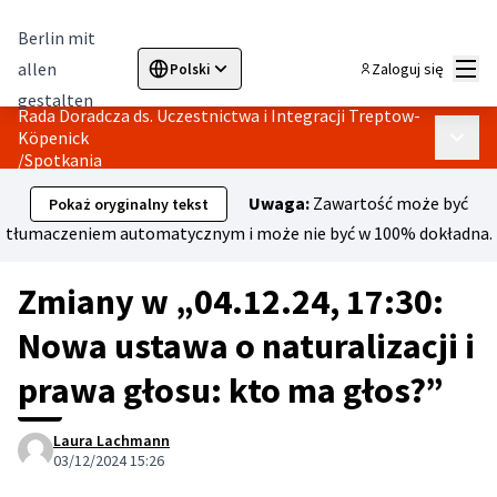
Berlin mit
Menu
allen
Zaloguj się
Polski
Sprache wählen
Choose language
Elegir el idioma
Cho
gestalten
Rada Doradcza ds. Uczestnictwa i Integracji Treptow-
Köpenick
Menu 
/
Spotkania
Uwaga:
Zawartość może być
Pokaż oryginalny tekst
tłumaczeniem automatycznym i może nie być w 100% dokładna.
Zmiany w „04.12.24, 17:30:
Nowa ustawa o naturalizacji i
prawa głosu: kto ma głos?”
Laura Lachmann
03/12/2024 15:26