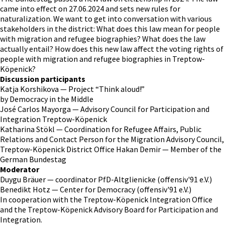
came into effect on 27.06.2024 and sets new rules for
naturalization. We want to get into conversation with various
stakeholders in the district: What does this law mean for people
with migration and refugee biographies? What does the law
actually entail? How does this new law affect the voting rights of
people with migration and refugee biographies in Treptow-
Köpenick?
Discussion participants
Katja Korshikova — Project “Think aloud!”
by Democracy in the Middle
José Carlos Mayorga — Advisory Council for Participation and
Integration Treptow-Köpenick
Katharina Stökl — Coordination for Refugee Affairs, Public
Relations and Contact Person for the Migration Advisory Council,
Treptow-Köpenick District Office Hakan Demir — Member of the
German Bundestag
Moderator
Duygu Bräuer — coordinator PfD-Altglienicke (offensiv'91 e.V.)
Benedikt Hotz — Center for Democracy (offensiv'91 e.V.)
In cooperation with the Treptow-Köpenick Integration Office
and the Treptow-Köpenick Advisory Board for Participation and
Integration.