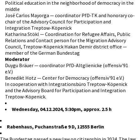
Political education in the neighborhood of democracy in the
middle
José Carlos Mayorga — coordinator PfD-TK and honorary co-
chair of the Advisory Council for Participation and
Integration Treptow-Köpenick
Katharina Stökl — Coordination for Refugee Affairs, Public
Relations and Contact person for the Migration Advisory
Council, Treptow-Köpenick Hakan Demir district office —
member of the German Bundestag
Moderator
Duygu Bräuer — coordinator PfD-Altglienicke (offensiv'91
e.V.)
Benedikt Hotz — Center for Democracy (offensiv'91 e.V.)
In cooperation with Integrationsbüro Treptow-Köpenick
and the Advisory Board for Participation and Integration
Treptow-Köpenick.
Wednesday, 04.12.2024, 5:30pm, approx. 2.5 h
Rabenhaus, Puchanstraße 9 D, 12555 Berlin
The Bundestag passed a new law on citizenship in 2024. The law