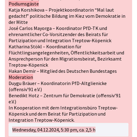
Podiumsgäste
Katja Korshikova – Projektkoordinatorin “Mal laut
gedacht!” politische Bildung im Kiez vom Demokratie in
der Mitte
José Carlos Mayorga – Koordinator PfD-TK und
ehrenamtlicher Co-Vorsitzender des Beirats für
Partizipation und Integration Treptow-Köpenick
Katharina Stökl – Koordination für
Flüchtlingsangelegenheiten, Öffentlichkeitsarbeit und
Ansprechperson für den Migrationsbeirat, Bezirksamt
Treptow-Köpenick
Hakan Demir – Mitglied des Deutschen Bundestages
Moderation
Duygu Bräuer – Koordinatorin PfD-Altglienicke
(offensiv’91 e.V.)
Benedikt Hotz – Zentrum für Demokratie (offensiv’91
e.V.)
In Kooperation mit dem Integrationsbüro Treptow-
Köpenick und dem Beirat für Partizipation und
Integration Treptow-Köpenick.
Wednesday, 04.12.2024, 5:30 pm, ca. 2,5 h