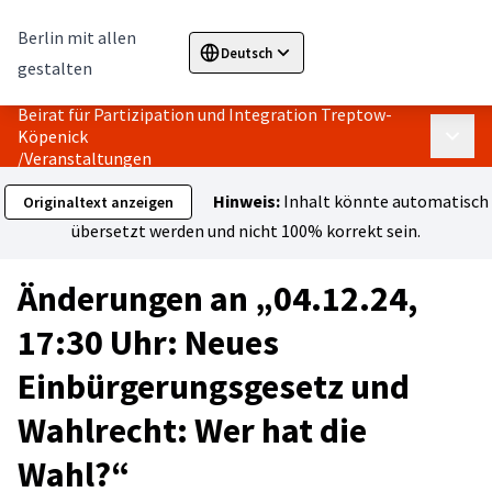
Berlin mit allen
Deutsch
Sprache wählen
Choose language
Elegir el i
gestalten
Beirat für Partizipation und Integration Treptow-
Köpenick
Haupt
/
Veranstaltungen
Hinweis:
Inhalt könnte automatisch
Originaltext anzeigen
übersetzt werden und nicht 100% korrekt sein.
Änderungen an „04.12.24,
17:30 Uhr: Neues
Einbürgerungsgesetz und
Wahlrecht: Wer hat die
Wahl?“