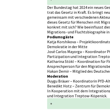
Der Bundestag hat 2024 ein neues Ges
trat das Gesetz in Kraft. Es bringt ne
gemeinsam mit verschiedenen Akteur
dieses Gesetz für Menschen mit Migr
konkret mit sich? Wie beeinflusst di
Migrations- und Fluchtsbiographie i
Podiumsgäste
Katja Korshikova – Projektkoordinato
Demokratie in der Mitte
José Carlos Mayorga – Koordinator P
Partizipation und Integration Trept
Katharina Stökl – Koordination für F
Ansprechperson für den Migrationsb
Hakan Demir – Mitglied des Deutsch
Moderation
Duygu Bräuer – Koordinatorin PfD-Altg
Benedikt Hotz – Zentrum für Demokrat
In Kooperation mit dem Integrations
und Integration Treptow-Köpenick.
+