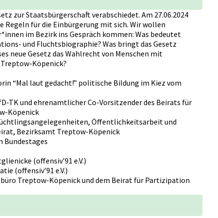
etz zur Staatsbürgerschaft verabschiedet. Am 27.06.2024
ue Regeln für die Einbürgerung mit sich. Wir wollen
*innen im Bezirk ins Gespräch kommen: Was bedeutet
ations- und Fluchtsbiographie? Was bringt das Gesetz
eses neue Gesetz das Wahlrecht von Menschen mit
n Treptow-Köpenick?
rin “Mal laut gedacht!” politische Bildung im Kiez vom
fD-TK und ehrenamtlicher Co-Vorsitzender des Beirats für
ow-Köpenick
lüchtlingsangelegenheiten, Öffentlichkeitsarbeit und
eirat, Bezirksamt Treptow-Köpenick
en Bundestages
lienicke (offensiv’91 e.V.)
ie (offensiv’91 e.V.)
büro Treptow-Köpenick und dem Beirat für Partizipation