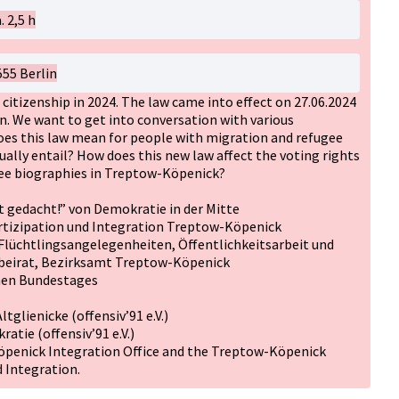
. 2,5 h
55 Berlin
itizenship in 2024. The law came into effect on 27.06.2024
on. We want to get into conversation with various
does this law mean for people with migration and refugee
ally entail? How does this new law affect the voting rights
gee biographies in Treptow-Köpenick?
t gedacht!” von Demokratie in der Mitte
artizipation und Integration Treptow-Köpenick
 Flüchtlingsangelegenheiten, Öffentlichkeitsarbeit und
beirat, Bezirksamt Treptow-Köpenick
hen Bundestages
glienicke (offensiv’91 e.V.)
tie (offensiv’91 e.V.)
öpenick Integration Office and the Treptow-Köpenick
d Integration.