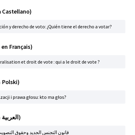
a Castellano)
ción y derecho de voto: ¿Quién tiene el derecho a votar?
 en Français)
ralisation et droit de vote : qui a le droit de vote ?
 Polski)
zacji i prawa głosu: kto ma głos?
Title (automatic translation in العربية)
قانون التجنس الجديد وحقوق التصويت: من ل