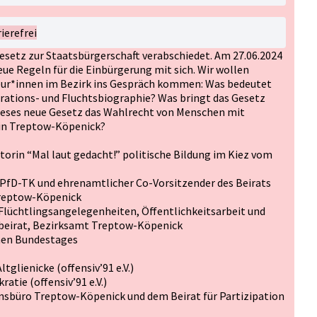
ierefrei
esetz zur Staatsbürgerschaft verabschiedet. Am 27.06.2024
neue Regeln für die Einbürgerung mit sich. Wir wollen
ur*innen im Bezirk ins Gespräch kommen: Was bedeutet
rations- und Fluchtsbiographie? Was bringt das Gesetz
dieses neue Gesetz das Wahlrecht von Menschen mit
 in Treptow-Köpenick?
torin “Mal laut gedacht!” politische Bildung im Kiez vom
 PfD-TK und ehrenamtlicher Co-Vorsitzender des Beirats
 Treptow-Köpenick
 Flüchtlingsangelegenheiten, Öffentlichkeitsarbeit und
beirat, Bezirksamt Treptow-Köpenick
hen Bundestages
glienicke (offensiv’91 e.V.)
tie (offensiv’91 e.V.)
nsbüro Treptow-Köpenick und dem Beirat für Partizipation