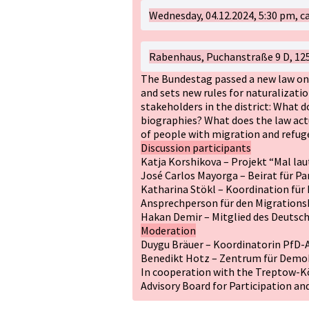
Wednesday, 04.12.2024, 5:30 pm, ca
Rabenhaus, Puchanstraße 9 D, 125
The Bundestag passed a new law on c
and sets new rules for naturalizati
stakeholders in the district: What 
biographies? What does the law actu
of people with migration and refu
Discussion participants
Katja Korshikova – Projekt “Mal lau
José Carlos Mayorga – Beirat für P
Katharina Stökl – Koordination für
Ansprechperson für den Migrations
Hakan Demir – Mitglied des Deutsc
Moderation
Duygu Bräuer – Koordinatorin PfD-Alt
Benedikt Hotz – Zentrum für Demokra
In cooperation with the Treptow-K
Advisory Board for Participation an