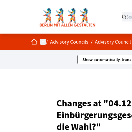
Home
Main menu
/
Advisory Councils
/
Advisory Council
Show automatically-transl
Changes at "04.12
Einbürgerungsgese
die Wahl?"