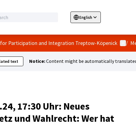
English
Sprache wählen
Choose language
E
User 
 for Participation and Integration Treptow-Köpenick
/
Me
Notice:
Content might be automatically translated
ated text
.24, 17:30 Uhr: Neues
tz und Wahlrecht: Wer hat