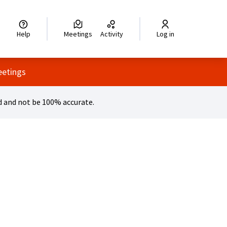
legir el idioma
Choisir la langue
Wybierz język
Dil seçiniz
زبان را انتخاب کنید
للغة
Help
Meetings
Activity
Log in
menu
etings
 and not be 100% accurate.