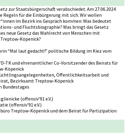
etz zur Staatsbürgerschaft verabschiedet. Am 27.06.2024
ue Regeln für die Einbürgerung mit sich. Wir wollen
*innen im Bezirk ins Gespräch kommen: Was bedeutet
ations- und Fluchtsbiographie? Was bringt das Gesetz
eses neue Gesetz das Wahlrecht von Menschen mit
n Treptow-Köpenick?
rin “Mal laut gedacht!” politische Bildung im Kiez vom
fD-TK und ehrenamtlicher Co-Vorsitzender des Beirats für
ow-Köpenick
lüchtlingsangelegenheiten, Öffentlichkeitsarbeit und
eirat, Bezirksamt Treptow-Köpenick
en Bundestages
lienicke (offensiv’91 e.V.)
ie (offensiv’91 e.V.)
büro Treptow-Köpenick und dem Beirat für Partizipation