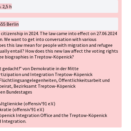
. 2,5 h
55 Berlin
itizenship in 2024. The law came into effect on 27.06.2024
on. We want to get into conversation with various
does this law mean for people with migration and refugee
ally entail? How does this new law affect the voting rights
gee biographies in Treptow-Köpenick?
t gedacht!” von Demokratie in der Mitte
artizipation und Integration Treptow-Köpenick
 Flüchtlingsangelegenheiten, Öffentlichkeitsarbeit und
beirat, Bezirksamt Treptow-Köpenick
hen Bundestages
glienicke (offensiv’91 e.V.)
tie (offensiv’91 e.V.)
öpenick Integration Office and the Treptow-Köpenick
d Integration.