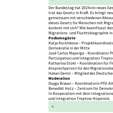
Der Bundestag hat 2024 ein neues Ges
trat das Gesetz in Kraft. Es bringt ne
gemeinsam mit verschiedenen Akteur
dieses Gesetz für Menschen mit Migr
konkret mit sich? Wie beeinflusst di
Migrations- und Fluchtsbiographie i
Podiumsgäste
Katja Korshikova – Projektkoordinato
Demokratie in der Mitte
José Carlos Mayorga – Koordinator P
Partizipation und Integration Trept
Katharina Stökl – Koordination für F
Ansprechperson für den Migrationsb
Hakan Demir – Mitglied des Deutsch
Moderation
Duygu Bräuer – Koordinatorin PfD-Altg
Benedikt Hotz – Zentrum für Demokrat
In Kooperation mit dem Integrations
und Integration Treptow-Köpenick.
+