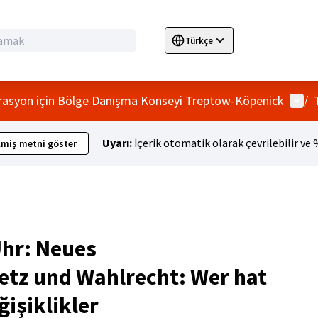
Türkçe
Sprache wählen
Choose language
E
Kulla
grasyon için Bölge Danışma Konseyi Treptow-Köpenick
/
Uyarı:
İçerik otomatik olarak çevrilebilir ve
lmiş metni göster
Uhr: Neues
tz und Wahlrecht: Wer hat
işiklikler