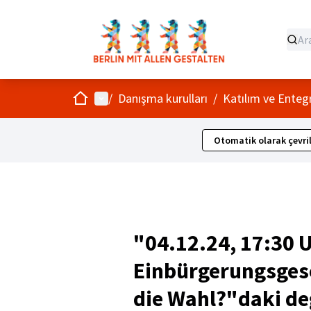
Ev
Ana menü
/
Danışma kurulları
/
Katılım ve Ente
Otomatik olarak çevri
"04.12.24, 17:30 
Einbürgerungsgese
die Wahl?"daki değ