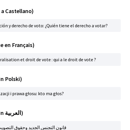
 a Castellano)
ción y derecho de voto: ¿Quién tiene el derecho a votar?
e en Français)
ralisation et droit de vote : qui a le droit de vote ?
in Polski)
zacji i prawa głosu: kto ma głos?
Başlık (automatic translation in العربية)
قانون التجنس الجديد وحقوق التصويت: من ل