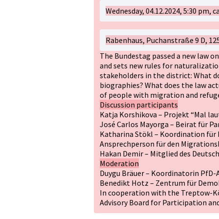
Wednesday, 04.12.2024, 5:30 pm, ca
Rabenhaus, Puchanstraße 9 D, 125
The Bundestag passed a new law on c
and sets new rules for naturalizati
stakeholders in the district: What 
biographies? What does the law actu
of people with migration and refu
Discussion participants
Katja Korshikova – Projekt “Mal lau
José Carlos Mayorga – Beirat für P
Katharina Stökl – Koordination für
Ansprechperson für den Migrations
Hakan Demir – Mitglied des Deutsc
Moderation
Duygu Bräuer – Koordinatorin PfD-Alt
Benedikt Hotz – Zentrum für Demokra
In cooperation with the Treptow-K
Advisory Board for Participation an