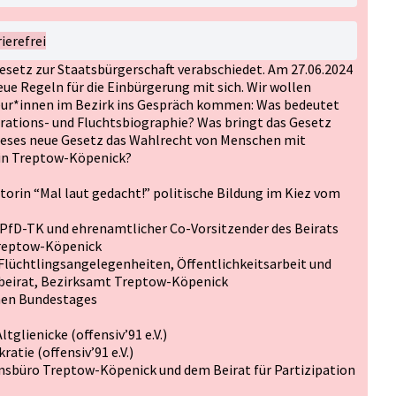
ierefrei
esetz zur Staatsbürgerschaft verabschiedet. Am 27.06.2024
neue Regeln für die Einbürgerung mit sich. Wir wollen
ur*innen im Bezirk ins Gespräch kommen: Was bedeutet
rations- und Fluchtsbiographie? Was bringt das Gesetz
dieses neue Gesetz das Wahlrecht von Menschen mit
 in Treptow-Köpenick?
torin “Mal laut gedacht!” politische Bildung im Kiez vom
 PfD-TK und ehrenamtlicher Co-Vorsitzender des Beirats
 Treptow-Köpenick
 Flüchtlingsangelegenheiten, Öffentlichkeitsarbeit und
beirat, Bezirksamt Treptow-Köpenick
hen Bundestages
glienicke (offensiv’91 e.V.)
tie (offensiv’91 e.V.)
nsbüro Treptow-Köpenick und dem Beirat für Partizipation