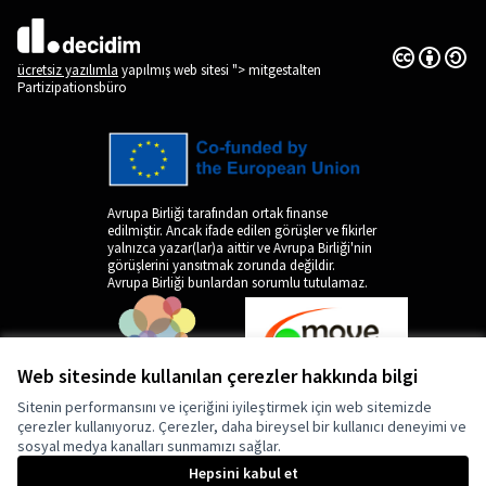
Creative Co
(Dış bağlantı
(Dış bağlantı)
ücretsiz yazılımla
yapılmış web sitesi "> mitgestalten
Partizipationsbüro
Avrupa Birliği tarafından ortak finanse
edilmiştir. Ancak ifade edilen görüşler ve fikirler
yalnızca yazar(lar)a aittir ve Avrupa Birliği'nin
görüşlerini yansıtmak zorunda değildir.
Avrupa Birliği bunlardan sorumlu tutulamaz.
Web sitesinde kullanılan çerezler hakkında bilgi
Sitenin performansını ve içeriğini iyileştirmek için web sitemizde
çerezler kullanıyoruz. Çerezler, daha bireysel bir kullanıcı deneyimi ve
sosyal medya kanalları sunmamızı sağlar.
by
Hepsini kabul et