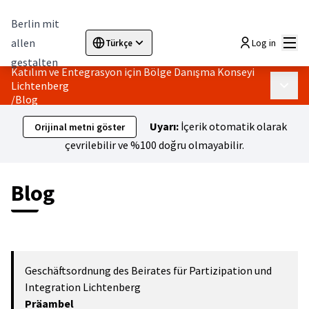
Berlin mit
Ana
allen
Log in
Türkçe
Sprache wählen
Choose language
Elegir el idioma
Cho
gestalten
Katılım ve Entegrasyon için Bölge Danışma Konseyi
Lichtenberg
Ana m
/
Blog
Uyarı:
İçerik otomatik olarak
Orijinal metni göster
çevrilebilir ve %100 doğru olmayabilir.
Blog
Geschäftsordnung des Beirates für Partizipation und
Integration Lichtenberg
Präambel