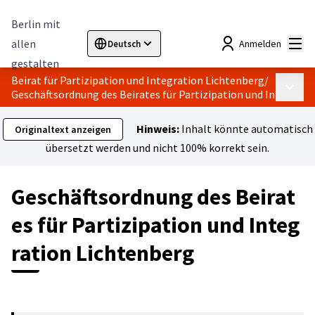
Berlin mit
Hau
allen
Anmelden
Deutsch
Sprache wählen
Choose language
Elegir el idioma
Cho
gestalten
Beirat für Partizipation und Integration Lichtenberg
/
Haupt
Geschäftsordnung des Beirates für Partizipation und Integrati
Hinweis:
Inhalt könnte automatisch
Originaltext anzeigen
übersetzt werden und nicht 100% korrekt sein.
Geschäftsordnung des Beirat
es für Partizipation und Integ
ration Lichtenberg