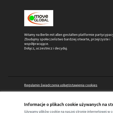
Witamy na Berlin mit allen gestalten platformie partycypacy
Zbudujmy społeczeństwo bardziej otwarte, przejrzyste i
współpracujące.
Dołącz, uczestnicz i decyduj.
Regulamin świadczenia usług
Ustawienia cookies
Informacje o plikach cookie używanych na st
(Link zewnętrzny)
Strona internetowa powstała z użyciem
free software
.
Używamy plików cookie na naszej stronie internetowej w ce