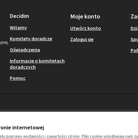
Decidim
Moje konto
Za
Witamy
Utwórz konto
Dzi
Komitety doradcze
Zaloguj się
Sp
jnej.
Oświadczenia
Pob
Informacje o komitetach
doradczych
Pomoc
ronie internetowej
lu poprawy wydajności i zawartości strony. Pliki cookie umożliwiają nam z