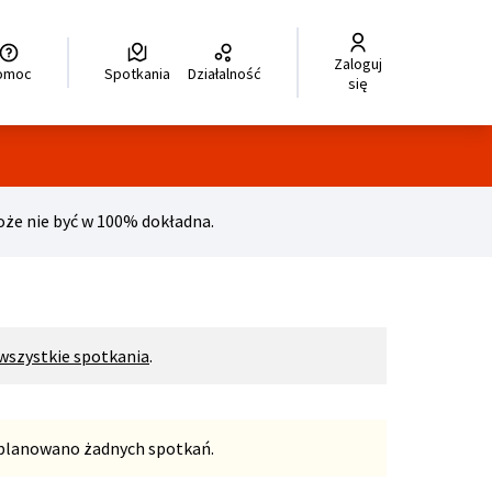
Zaloguj
legir el idioma
Choisir la langue
Wybierz język
Dil seçiniz
زبان را انتخاب کنید
للغة
Pomoc
Spotkania
Działalność
się
ka
e nie być w 100% dokładna.
wszystkie spotkania
.
zaplanowano żadnych spotkań.