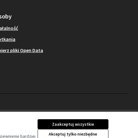
soby
ałalność
otkania
ierz pliki Open Data
Zaakceptuj wszystkie
Licencja Creative Comm
(Link zewnętrzny)
Akceptuj tylko niezbędne
apewnienie bardziej