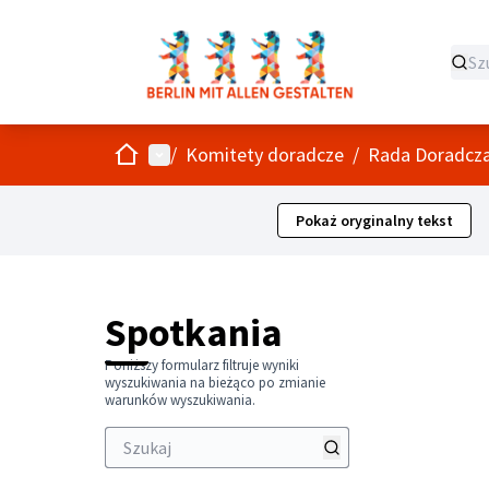
Strona główna
Menu główne
/
Komitety doradcze
/
Rada Doradcza 
Pokaż oryginalny tekst
Spotkania
Poniższy formularz filtruje wyniki
wyszukiwania na bieżąco po zmianie
warunków wyszukiwania.