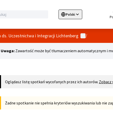
Polski
Sprache wählen
Choose language
E
Menu użytkowni
ds. Uczestnictwa i Integracji Lichtenberg
/
Uwaga:
Zawartość może być tłumaczeniem automatycznym i moż
Oglądasz listę spotkań wycofanych przez ich autorów.
Zobacz 
Żadne spotkanie nie spełnia kryteriów wyszukiwania lub nie 