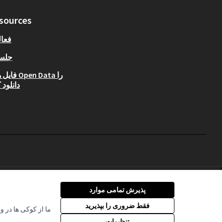
sources
فعا
جلس
فایل های Data
دانلود 
(لینک خارجی)
مجوز Creative Commons
پذیرش تمامی موارد
فقط ضروری را بپذیرید
ما از کوکی ها در و
تنظیمات