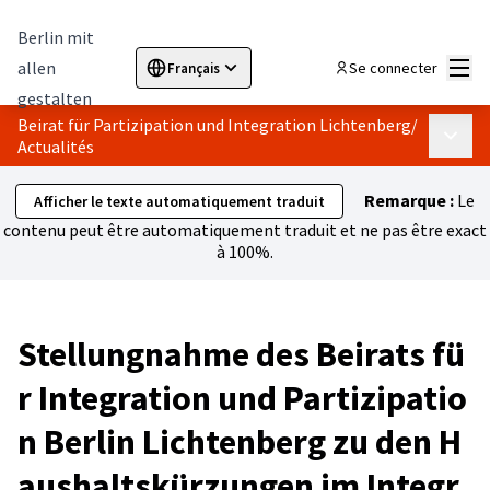
Berlin mit
Menu
allen
Se connecter
Français
Sprache wählen
Choose language
Elegir el idioma
Cho
gestalten
Beirat für Partizipation und Integration Lichtenberg
/
Menu p
Actualités
Remarque :
Le
Afficher le texte automatiquement traduit
contenu peut être automatiquement traduit et ne pas être exact
à 100%.
Stellungnahme des Beirats fü
r Integration und Partizipatio
n Berlin Lichtenberg zu den H
aushaltskürzungen im Integr