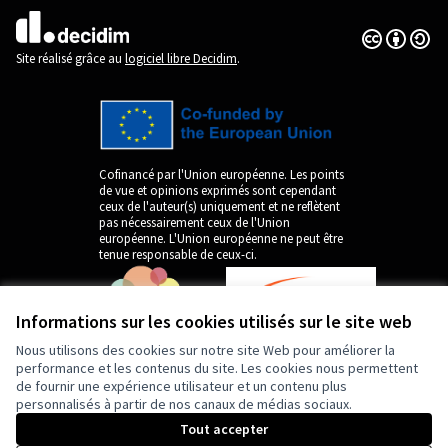
Licence Cre
(Lien extern
(Lien externe)
Site réalisé grâce au
logiciel libre Decidim
.
Cofinancé par l'Union européenne. Les points
de vue et opinions exprimés sont cependant
ceux de l'auteur(s) uniquement et ne reflètent
pas nécessairement ceux de l'Union
européenne. L'Union européenne ne peut être
tenue responsable de ceux-ci.
Informations sur les cookies utilisés sur le site web
Nous utilisons des cookies sur notre site Web pour améliorer la
performance et les contenus du site. Les cookies nous permettent
de fournir une expérience utilisateur et un contenu plus
personnalisés à partir de nos canaux de médias sociaux.
by
Tout accepter