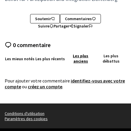
Soutenir
Commentaires
Suivre
Partager
Signaler
0 commentaire
Les plus
Les plus
Les mieux notés
Les plus récents
anciens
débattus
Pour ajouter votre commentaire
identifiez-vous avec votre
compte
ou
créez un compte
.
Conditions d'utilisation
Paramètres des cookies