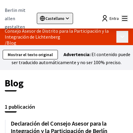
Berlin mit
Menú
allen
Entra
Castellano
Sprache wählen
Choose language
Elegir el idioma
Cho
gestalten
Consejo Asesor de Distrito para la Participación y la
Integración de Lichtenberg
Menú p
/
Blog
Advertencia:
El contenido puede
Mostrar el texto original
ser traducido automáticamente y no ser 100% preciso.
Blog
1 publicación
Declaración del Consejo Asesor para la
Integración y la Participación de Berlín