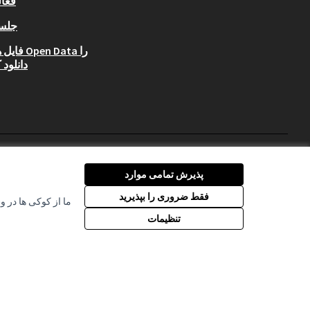
فعا
جلس
فایل های Data
دانلود 
پذیرش تمامی موارد
فقط ضروری را بپذیرید
ما از کوکی ها در و
(لینک خارجی)
مجوز Creative Commons
تنظیمات