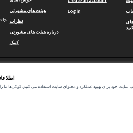
لیت
Create an account
هیئت های مشورتی
ات
Log in
iety.
نظرات
Open  را
کنید
درباره هیئت های مشورتی
کمک
اطلاعا
ب سایت خود برای بهبود عملکرد و محتوای سایت استفاده می کنیم. کوکی‌ها ما را ق
tizipationsbüro
با مشارکت مالی اتحادیه اروپا. دیدگاه‌ها 