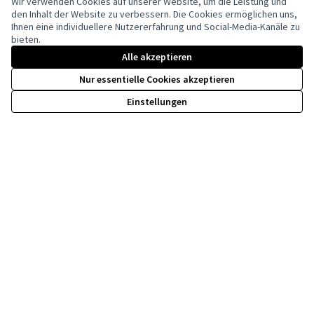
Wir verwenden Cookies auf unserer Website, um die Leistung und
den Inhalt der Website zu verbessern. Die Cookies ermöglichen uns,
Ihnen eine individuellere Nutzererfahrung und Social-Media-Kanäle zu
bieten.
Creative Co
(Externer Li
Alle akzeptieren
(Externer Link)
Website mit
freier Software
erstellt.
Nur essentielle Cookies akzeptieren
Einstellungen
Kofinanziert durch die Europäische Union. Die
geäußerten Ansichten und Meinungen sind
jedoch ausschließlich die der Autor(en) und
spiegeln nicht unbedingt die der Europäischen
Union wider. Weder die Europäische Union
kann dafür verantwortlich gemacht werden.