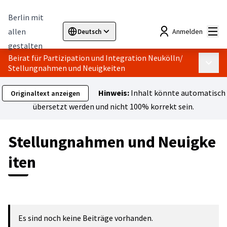
Berlin mit
Hau
allen
Anmelden
Deutsch
Sprache wählen
Choose language
Elegir el idioma
Cho
gestalten
Beirat für Partizipation und Integration Neukölln
/
Haupt
Stellungnahmen und Neuigkeiten
Hinweis:
Inhalt könnte automatisch
Originaltext anzeigen
übersetzt werden und nicht 100% korrekt sein.
Stellungnahmen und Neuigke
iten
Es sind noch keine Beiträge vorhanden.