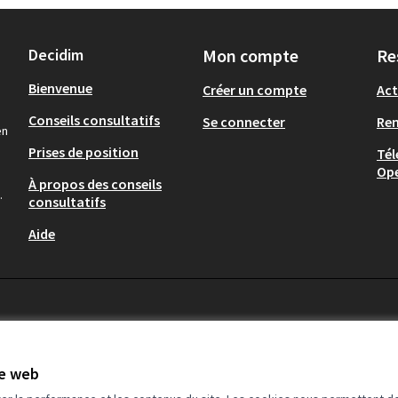
Decidim
Mon compte
Re
Bienvenue
Créer un compte
Act
Conseils consultatifs
Se connecter
Re
en
Prises de position
Tél
Op
À propos des conseils
.
consultatifs
Aide
te web