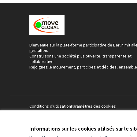
Bienvenue sur la plate-forme participative de Berlin mit all
gestalten.
Construisons une société plus ouverte, transparente et
collaborative.
Rejoignez le mouvement, participez et décidez, ensemble
Conditions d'utilisation
Paramètres des cookies
Informations sur les cookies utilisés sur le si
(Lien externe)
Site réalisé grâce au
logiciel libre Decidim
.