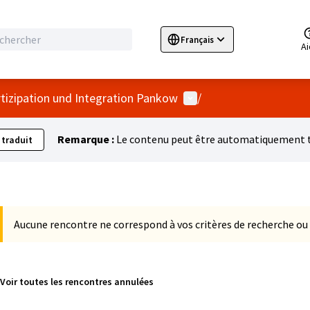
Français
Sprache wählen
Choose language
E
A
Menu utilisateur
rtizipation und Integration Pankow
/
Remarque :
Le contenu peut être automatiquement tr
 traduit
Aucune rencontre ne correspond à vos critères de recherche ou
Voir toutes les rencontres annulées