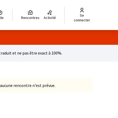
Se
legir el idioma
Choisir la langue
Wybierz język
Dil seçiniz
زبان را انتخاب کنید
للغة
ide
Rencontres
Activité
connecter
aduit et ne pas être exact à 100%.
 aucune rencontre n'est prévue.