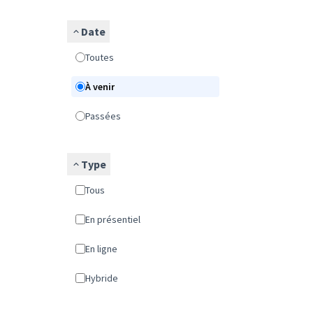
Date
Toutes
À venir
Passées
Type
Tous
En présentiel
En ligne
Hybride