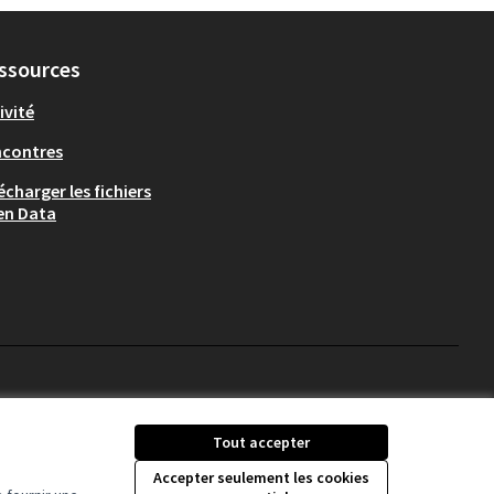
ssources
ivité
ncontres
écharger les fichiers
en Data
Tout accepter
Licence Creative Comm
(Lien externe)
Accepter seulement les cookies