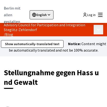
Berlin mit
Mai
allen
Log in
English
Sprache wählen
Choose language
Elegir el idioma
Cho
gestalten
Advisory Council for Participation and Integration
Steglitz-Zehlendorf
Main 
/
Blog
Notice:
Content might
Show automatically-translated text
be automatically translated and not be 100% accurate.
Stellungnahme gegen Hass u
nd Gewalt