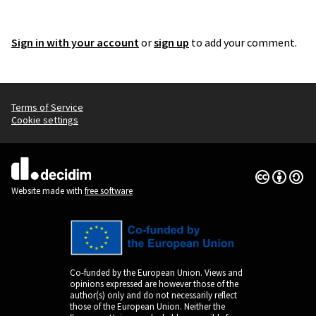
Sign in with your account
or
sign up
to add your comment.
Terms of Service
Cookie settings
Creative Co
(External lin
(External link)
Website made with
free software
Co-funded by the European Union. Views and
opinions expressed are however those of the
author(s) only and do not necessarily reflect
those of the European Union. Neither the