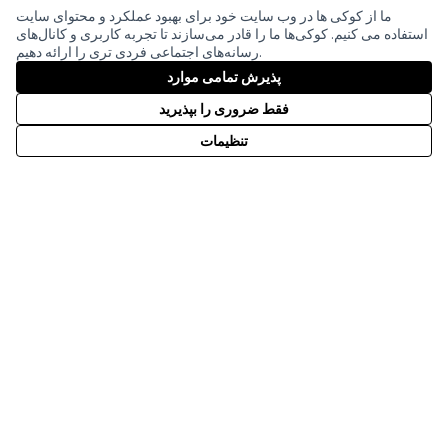
ما از کوکی ها در وب سایت خود برای بهبود عملکرد و محتوای سایت
استفاده می کنیم. کوکی‌ها ما را قادر می‌سازند تا تجربه کاربری و کانال‌های
رسانه‌های اجتماعی فردی تری را ارائه دهیم.
(لینک خارجی)
Creative
(لینک خارجی)
پذیرش تمامی موارد
mitgestalten
توسط
وب سایت ساخته شده با
نرم افزار رایگان
Partizipationsbüro
فقط ضروری را بپذیرید
تنظیمات
با مشارکت مالی اتحادیه اروپا. دیدگاه‌ها و
نظرات بیان شده اما فقط متعلق به
نویسنده(ها) است و لزوماً منعکس کننده
دیدگاه‌های اتحادیه اروپا نیست. اتحادیه اروپا
نمی‌تواند مسئولیتی در قبال آنها داشته باشد.