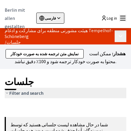
Berlin mit
اصلی
allen
Log in
فارسی
Sprache wählen
Choose language
Elegir el idioma
Cho
gestalten
هیئت مشورتی منطقه برای مشارکت و ادغام Tempelhof-
Schöneberg
 اصلی
جلسات
/
هشدار:
ممکن است
نمایش متن ترجمه شده به صورت خودکار
محتوا به صورت خودکار ترجمه شود و 100٪ دقیق نباشد.
جلسات
Filter and search
شما در حال مشاهده لیست جلساتی هستید که توسط
.
نویسندگان آنها حذف شده است.
دیدن همه جلسات