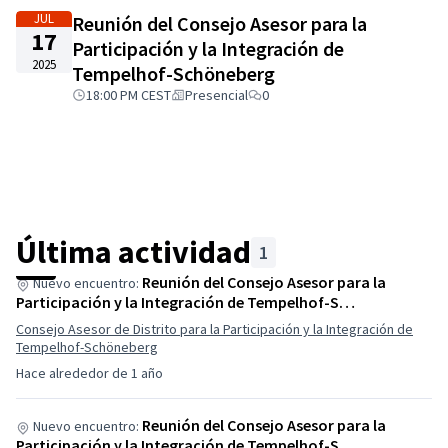
migración.
JUL
Reunión del Consejo Asesor para la
Los representantes con un historial de migración
17
Participación y la Integración de
forman la mayoría.
2025
Tempelhof-Schöneberg
La ciudadanía alemana no es un requisito para
participar.
18:00 PM CEST
Presencial
0
El Consejo Asesor de Participación e Integración ofrece
la oportunidad de representar puntos de vista que
apenas se han notado hasta ahora. Para ello, el Consejo
Asesor es diverso: personas con discapacidades, de
diferentes edades, diferentes sexos, etc. están
representadas en el Consejo Asesor.
Última actividad
1
Hasta ahora, se han identificado estas áreas focales
para el trabajo futuro:
participación, accesibilidad
y
Reunión del Consejo Asesor para la
Nuevo encuentro:
Participación y la Integración de Tempelhof-S…
digitalización.
Consejo Asesor de Distrito para la Participación y la Integración de
Tempelhof-Schöneberg
Hace alrededor de 1 año
Reunión del Consejo Asesor para la
Nuevo encuentro:
Participación y la Integración de Tempelhof-S…