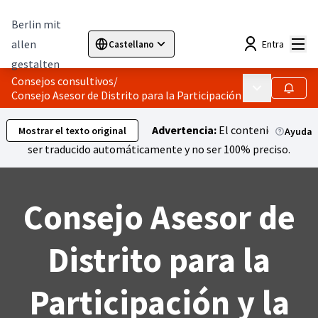
Berlin mit
Menú
allen
Entra
Castellano
Sprache wählen
Choose language
Elegir el idioma
Cho
gestalten
Consejos consultivos
/
Menú principa
Seguir
Consejo Asesor de Distrito para la Participación y la Integra
Advertencia:
El contenido puede
Mostrar el texto original
Ayuda
ser traducido automáticamente y no ser 100% preciso.
Consejo Asesor de
Distrito para la
Participación y la