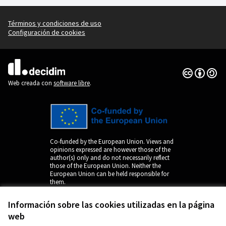
Términos y condiciones de uso
Configuración de cookies
Con licenci
(Enlace exte
(Enlace externo)
Web creada con
software libre
.
Co-funded by the European Union. Views and
opinions expressed are however those of the
author(s) only and do not necessarily reflect
those of the European Union. Neither the
European Union can be held responsible for
them.
Información sobre las cookies utilizadas en la página
web