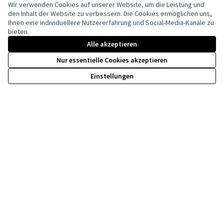
Wir verwenden Cookies auf unserer Website, um die Leistung und
den Inhalt der Website zu verbessern. Die Cookies ermöglichen uns,
Ihnen eine individuellere Nutzererfahrung und Social-Media-Kanäle zu
Creative Co
(Externer Li
bieten.
(Externer Link)
Website mit
freier Software
erstellt.
Alle akzeptieren
Nur essentielle Cookies akzeptieren
Einstellungen
Kofinanziert durch die Europäische Union. Die
geäußerten Ansichten und Meinungen sind
jedoch ausschließlich die der Autor(en) und
spiegeln nicht unbedingt die der Europäischen
Union wider. Weder die Europäische Union
kann dafür verantwortlich gemacht werden.
by