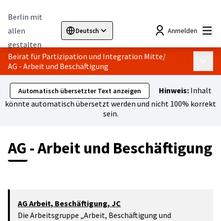
Berlin mit
Hau
allen
Anmelden
Deutsch
Sprache wählen
Choose language
Elegir el idioma
Cho
gestalten
Beirat für Partizipation und Integration Mitte
/
Haupt
AG - Arbeit und Beschäftigung
Hinweis:
Inhalt
Automatisch übersetzter Text anzeigen
könnte automatisch übersetzt werden und nicht 100% korrekt
sein.
AG - Arbeit und Beschäftigung
AG Arbeit, Beschäftigung, JC
Die Arbeitsgruppe „Arbeit, Beschäftigung und