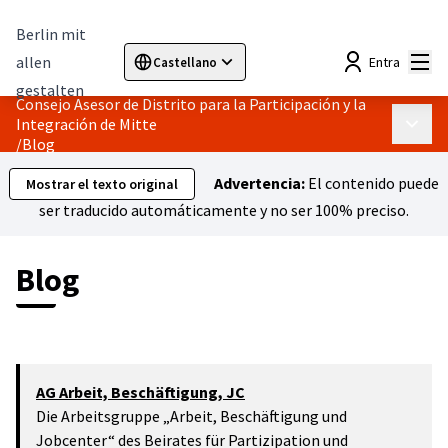
Berlin mit
Menú
allen
Entra
Castellano
Sprache wählen
Choose language
Elegir el idioma
Cho
gestalten
Consejo Asesor de Distrito para la Participación y la
Integración de Mitte
Menú p
/
Blog
Advertencia:
El contenido puede
Mostrar el texto original
ser traducido automáticamente y no ser 100% preciso.
Blog
AG Arbeit, Beschäftigung, JC
Die Arbeitsgruppe „Arbeit, Beschäftigung und
Jobcenter“ des Beirates für Partizipation und