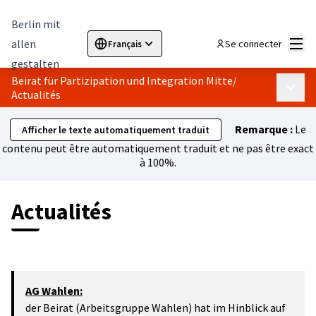
Berlin mit
Menu
allen
Se connecter
Français
Sprache wählen
Choose language
Elegir el idioma
Cho
gestalten
Beirat für Partizipation und Integration Mitte
/
Menu p
Actualités
Remarque :
Le
Afficher le texte automatiquement traduit
contenu peut être automatiquement traduit et ne pas être exact
à 100%.
Actualités
AG Wahlen:
der Beirat (Arbeitsgruppe Wahlen) hat im Hinblick auf