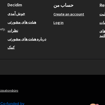
Re
حساب من
Decidim
خوش آمدی
لیت
Create an account
هیئت های مشورتی
ات
Log in
iety.
نظرات
Open  را
کنید
درباره هیئت های مشورتی
کمک
tizipationsbüro