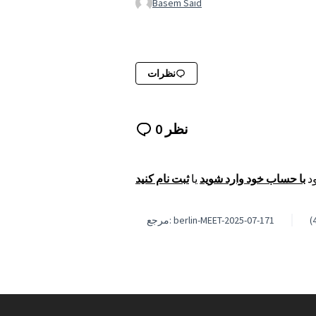
Basem Said
نظرات
0 نظر
ود
با حساب خود وارد شوید
یا
ثبت نام کنید
مرجع: berlin-MEET-2025-07-171