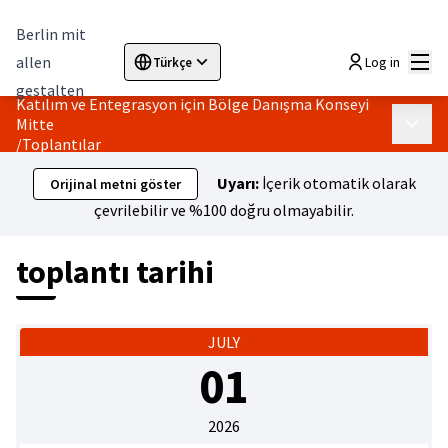
Berlin mit
Ana
allen
Log in
Türkçe
Sprache wählen
Choose language
Elegir el idioma
Cho
gestalten
Katılım ve Entegrasyon için Bölge Danışma Konseyi
Mitte
Ana m
/
Toplantılar
Uyarı:
İçerik otomatik olarak
Orijinal metni göster
çevrilebilir ve %100 doğru olmayabilir.
toplantı tarihi
JULY
01
2026