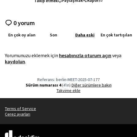
Paylaşmak
Rapor
Takip etmek
0 yorum
En çok oy alan
Son
Daha eski
En çok tartışılan
Yorumunuzu eklemek için
hesabınızla oturum açın
veya
kaydolun
.
Referans: berlin-MEET-2025-07-177
Sürüm numarası 4
(4'ın)
diğer sürümlere bakın
Takvime ekle
Terms of Service
Çerez ayarları