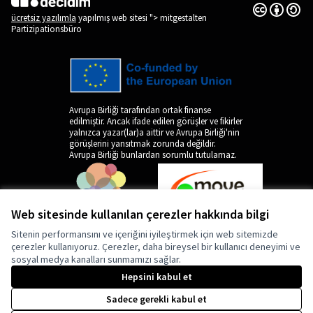
Creative Co
(Dış bağlantı
(Dış bağlantı)
ücretsiz yazılımla
yapılmış web sitesi "> mitgestalten
Partizipationsbüro
Avrupa Birliği tarafından ortak finanse
edilmiştir. Ancak ifade edilen görüşler ve fikirler
yalnızca yazar(lar)a aittir ve Avrupa Birliği'nin
görüşlerini yansıtmak zorunda değildir.
Avrupa Birliği bunlardan sorumlu tutulamaz.
Web sitesinde kullanılan çerezler hakkında bilgi
Sitenin performansını ve içeriğini iyileştirmek için web sitemizde
çerezler kullanıyoruz. Çerezler, daha bireysel bir kullanıcı deneyimi ve
sosyal medya kanalları sunmamızı sağlar.
by
Hepsini kabul et
Sadece gerekli kabul et