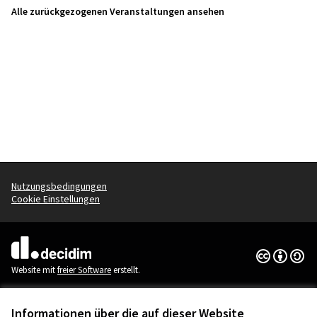
Alle zurückgezogenen Veranstaltungen ansehen
Nutzungsbedingungen
Cookie Einstellungen
Creative Co
(Externer Li
(Externer Link)
Website mit
freier Software
erstellt.
Informationen über die auf dieser Website