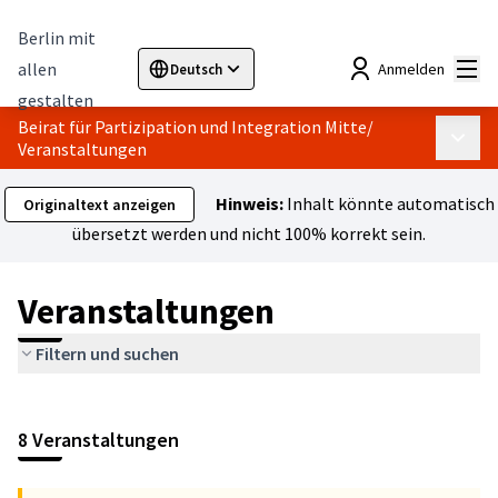
Berlin mit
Hau
allen
Anmelden
Deutsch
Sprache wählen
Choose language
Elegir el idioma
Cho
gestalten
Beirat für Partizipation und Integration Mitte
/
Haupt
Veranstaltungen
Hinweis:
Inhalt könnte automatisch
Originaltext anzeigen
übersetzt werden und nicht 100% korrekt sein.
Veranstaltungen
Filtern und suchen
Karte überspringen
Leaflet
|
©
HERE maps
Das folgende Element ist eine Karte, die die Elemente auf dies
+
8 Veranstaltungen
−