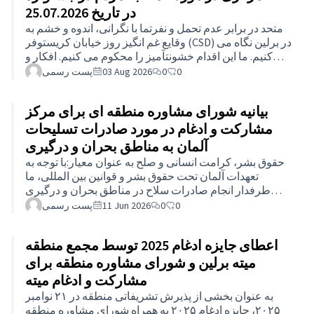
در تاریخ 25.07.2026
متحد در برابر عدم تحمل و نفرتما با نگرانی، اندوه و خشم به
وقایع غم انگیز روز خیابان کریستوفر (CSD) در برلین نگاه می
کنیم. ما این اقدام خشونتآمیز را محکوم می کنیم. افکار و
همدردی کامل ما به قربانیان، خانواده های آنها و کل جامعه
0
0
03 Aug 2026
پست رسمی
کوئر می رود.مجرم قبلاً شناسایی شده است. این مرد جوانی
از جامعه مهاجران است که ظاهراً توسط نیروهای اسلامگرا
بیانیه شورای مشاوره منطقه ای برای مرکز
رادیکالیزه شده است. ما به عنوان شورای مشورتی
مهاجرت، به وضوح و صریح بیان می کنیم: ما این اقدام
مشارکت و ادغام در مورد صادرات تسلیحات
بدجنسی را محکوم می کنیم و خود را به شدیدترین شکل
آلمان به مناطق بحران و درگیری
ممکن از هر نوع افراط گ…
حقوق بشر، کرامت انسانی و صلح به عنوان معیار:با توجه به
تعهدات آلمان تحت حقوق بشر و قوانین بین المللی، ما
طرفدار انجام صادرات سلاح در مناطق بحران و درگیری
بسیار محدود تر و به طور مداوم شیوه های مجوز موجود با
0
0
11 Jun 2026
پست رسمی
معیارهای دقیق حقوق بشر و حقوق بین الملل هستیم.علت:به
عنوان اعضای این هیئت مشورتی و به عنوان افرادی در
اعطای جایزه ادغام 2025 توسط مجمع منطقه
برلین-میته که در تماس مستقیم با جوامع متاثر از جنگ، فرار
و مهاجرت هستند، ما ارتباط نزدیکی بین پویایی منازعات
میته برلین و شورای مشاوره منطقه برای
جهانی و کار محلی ما در منطقه را مشاهده می کنیم. بسیاری
مشارکت و ادغام میته
از ساکنان خود یا درون خانوا…
به عنوان بخشی از پذیرش تشریفاتی منطقه در ۲۱ نوامبر
۲۰۲۵، جایزه ادغام ۲۰۲۵ به همراه شورای مشاوره منطقه