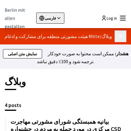
Berlin mit
اصلی
allen
Log in
فارسی
Sprache wählen
Choose language
Elegir el idioma
Cho
gestalten
وبلاگ
/
هیئت مشورتی منطقه برای مشارکت و ادغام Mitte
 اصلی
هشدار:
ممکن است محتوا به صورت خودکار
نمایش متن اصلی
ترجمه شود و 100٪ دقیق نباشد.
وبلاگ
4 posts
بیانیه همبستگی شورای مشورتی مهاجرت
مرکزی در مورد حمله به مردم در جشنواره CSD