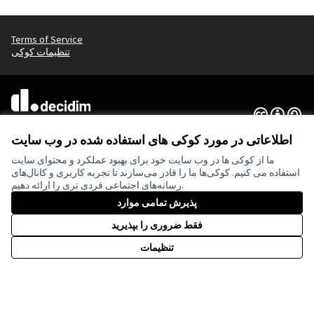
Terms of Service
تنظیمات کوکی
(لینک خارجی)
Creative
(لینک خارجی)
mitgestalten
توسط
وب سایت ساخته شده با
نرم افزار رایگان
Partizipationsbüro
اطلاعاتی در مورد کوکی های استفاده شده در وب سایت
ما از کوکی ها در وب سایت خود برای بهبود عملکرد و محتوای سایت
استفاده می کنیم. کوکی‌ها ما را قادر می‌سازند تا تجربه کاربری و کانال‌های
رسانه‌های اجتماعی فردی تری را ارائه دهیم.
پذیرش تمامی موارد
با مشارکت مالی اتحادیه اروپا. دیدگاه‌ها و
فقط ضروری را بپذیرید
نظرات بیان شده اما فقط متعلق به
نویسنده(ها) است و لزوماً منعکس کننده
تنظیمات
دیدگاه‌های اتحادیه اروپا نیست. اتحادیه اروپا
نمی‌تواند مسئولیتی در قبال آنها داشته باشد.