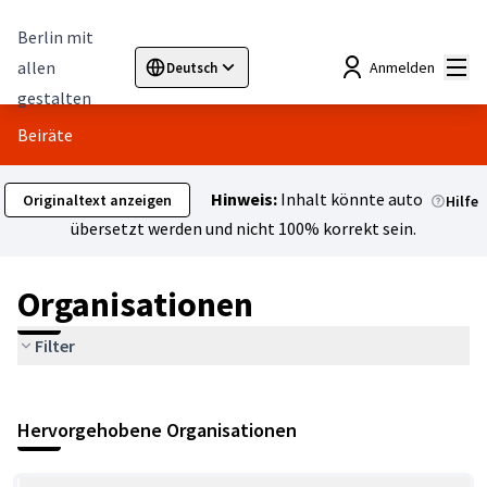
Berlin mit
Hau
allen
Anmelden
Deutsch
Sprache wählen
Choose language
Elegir el idioma
Cho
gestalten
Beiräte
Hinweis:
Inhalt könnte automatisch
Originaltext anzeigen
Hilfe
übersetzt werden und nicht 100% korrekt sein.
Organisationen
Filter
Hervorgehobene Organisationen