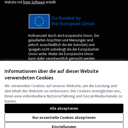
(Externer Link)
Website mit
freier Software
erstellt.
Kofinanziert durch die Europäische Union. Die
geäußerten Ansichten und Meinungen sind
jedoch ausschließlich die der Autor(en) und
spiegeln nicht unbedingt die der Europäischen
Union wider. Weder die Europäische Union
kann dafür verantwortlich gemacht werden.
Informationen über die auf dieser Website
verwendeten Cookies
Wir verwenden Cookies auf unserer Website, um die Leistung und
den Inhalt der Website zu verbessern. Die Cookies ermöglichen uns,
Ihnen eine individuellere Nutzererfahrung und Social-Media-Kanäle zu
bieten.
by
Alle akzeptieren
Nur essentielle Cookies akzeptieren
Einstellungen