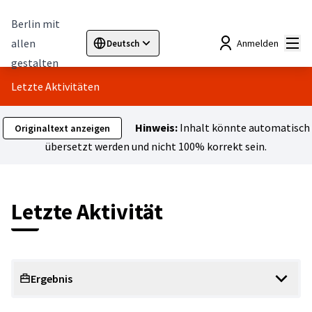
Berlin mit
Hau
allen
Anmelden
Deutsch
Sprache wählen
Choose language
Elegir el idioma
Cho
gestalten
Letzte Aktivitäten
Hinweis:
Inhalt könnte automatisch
Originaltext anzeigen
übersetzt werden und nicht 100% korrekt sein.
Letzte Aktivität
Ergebnis