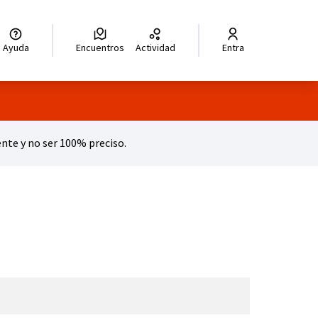
legir el idioma
Choisir la langue
Wybierz język
Dil seçiniz
زبان را انتخاب کنید
للغة
Ayuda
Encuentros
Actividad
Entra
te y no ser 100% preciso.