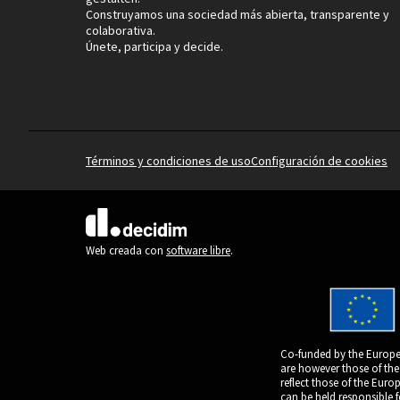
Construyamos una sociedad más abierta, transparente y
colaborativa.
Únete, participa y decide.
Términos y condiciones de uso
Configuración de cookies
(Enlace externo)
Web creada con
software libre
.
Co-funded by the Europe
are however those of the
reflect those of the Eur
can be held responsible 