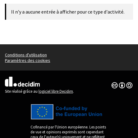
Il n'y a aucune entrée à afficher pour ce type d'activité.
Conditions d'utilisation
Paramètres des cookies
Licence Cre
(Lien extern
(Lien externe)
Site réalisé grâce au
logiciel libre Decidim
.
Cofinancé par l'Union européenne. Les points
de vue et opinions exprimés sont cependant
ceux de l'auteur(s) uniquement et ne reflètent