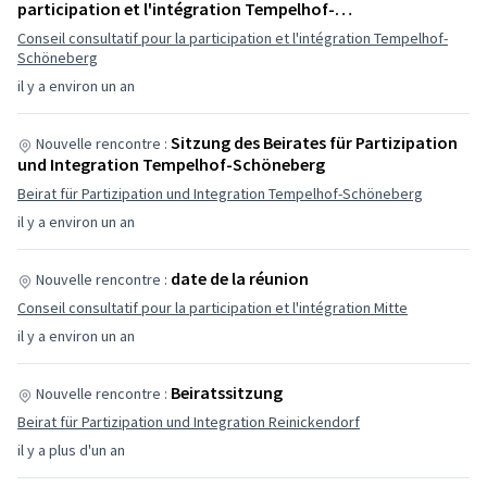
participation et l'intégration Tempelhof-…
Conseil consultatif pour la participation et l'intégration Tempelhof-
Schöneberg
il y a environ un an
Sitzung des Beirates für Partizipation
Nouvelle rencontre :
und Integration Tempelhof-Schöneberg
Beirat für Partizipation und Integration Tempelhof-Schöneberg
il y a environ un an
date de la réunion
Nouvelle rencontre :
Conseil consultatif pour la participation et l'intégration Mitte
il y a environ un an
Beiratssitzung
Nouvelle rencontre :
Beirat für Partizipation und Integration Reinickendorf
il y a plus d'un an