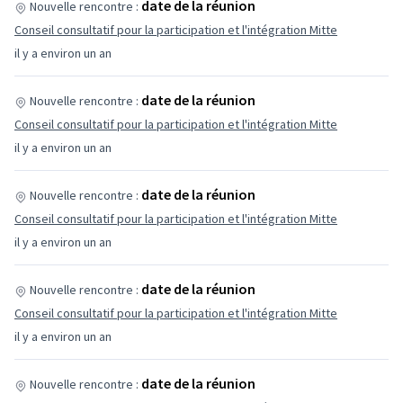
date de la réunion
Nouvelle rencontre :
Conseil consultatif pour la participation et l'intégration Mitte
il y a environ un an
date de la réunion
Nouvelle rencontre :
Conseil consultatif pour la participation et l'intégration Mitte
il y a environ un an
date de la réunion
Nouvelle rencontre :
Conseil consultatif pour la participation et l'intégration Mitte
il y a environ un an
date de la réunion
Nouvelle rencontre :
Conseil consultatif pour la participation et l'intégration Mitte
il y a environ un an
date de la réunion
Nouvelle rencontre :