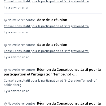
Conseil consultatif pour la participation et l'intégration Mitte
il y a environ un an
date de la réunion
Nouvelle rencontre :
Conseil consultatif pour la participation et l'intégration Mitte
il y a environ un an
date de la réunion
Nouvelle rencontre :
Conseil consultatif pour la participation et l'intégration Mitte
il y a environ un an
Réunion du Conseil consultatif pour la
Nouvelle rencontre :
participation et l'intégration Tempelhof-…
Conseil consultatif pour la participation et l'intégration Tempelhof-
Schöneberg
il y a environ un an
Réunion du Conseil consultatif pour la
Nouvelle rencontre :