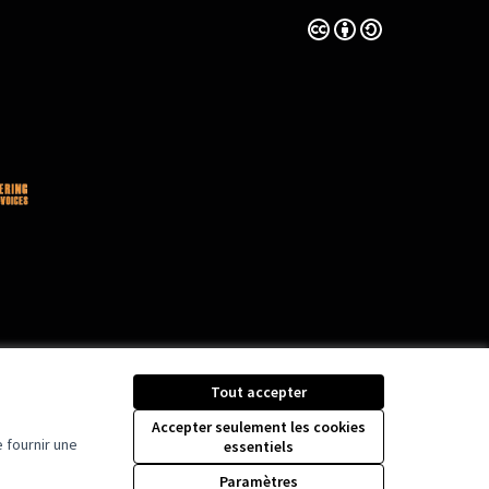
Licence Creative Comm
(Lien externe)
Tout accepter
Accepter seulement les cookies
 fournir une
essentiels
Paramètres