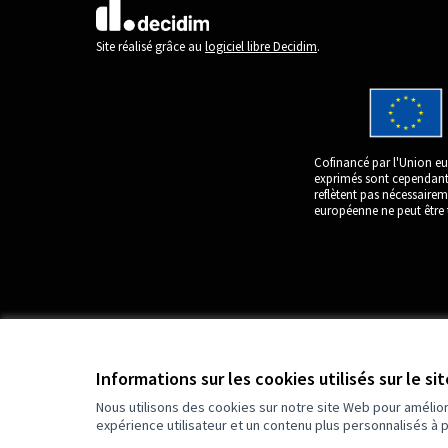
(Lien externe)
Site réalisé grâce au
logiciel libre Decidim
.
Cofinancé par l'Union eu
exprimés sont cependant 
reflètent pas nécessaire
européenne ne peut être 
Informations sur les cookies utilisés sur le si
Nous utilisons des cookies sur notre site Web pour amélio
expérience utilisateur et un contenu plus personnalisés à 