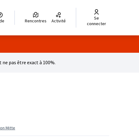
Se
legir el idioma
Choisir la langue
Wybierz język
Dil seçiniz
زبان را انتخاب کنید
للغة
ide
Rencontres
Activité
connecter
 ne pas être exact à 100%.
ion Mitte