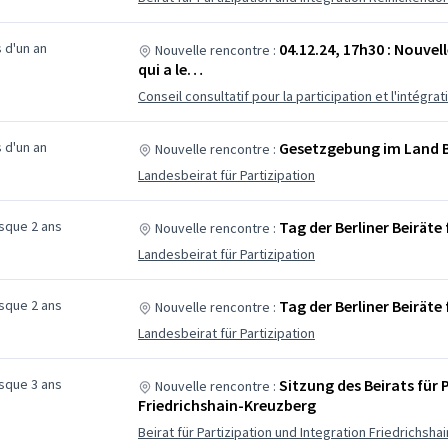
us d'un an
04.12.24, 17h30 : Nouvell
Nouvelle rencontre :
qui a le…
Conseil consultatif pour la participation et l'intég
us d'un an
Gesetzgebung im Land B
Nouvelle rencontre :
Landesbeirat für Partizipation
esque 2 ans
Tag der Berliner Beiräte
Nouvelle rencontre :
Landesbeirat für Partizipation
esque 2 ans
Tag der Berliner Beiräte
Nouvelle rencontre :
Landesbeirat für Partizipation
esque 3 ans
Sitzung des Beirats für 
Nouvelle rencontre :
Friedrichshain-Kreuzberg
Beirat für Partizipation und Integration Friedrichsh