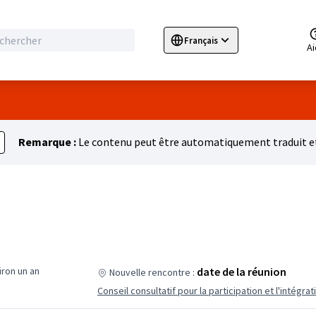
Français
Sprache wählen
Choose language
E
A
Remarque :
Le contenu peut être automatiquement traduit et
viron un an
date de la réunion
Nouvelle rencontre :
Conseil consultatif pour la participation et l'intégrat