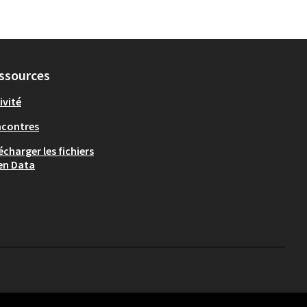
ssources
ivité
ncontres
écharger les fichiers
en Data