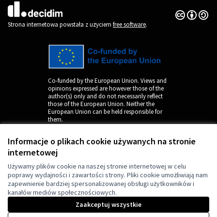
Licencja Cr
(Link zewnęt
(Link zewnętrzny)
Strona internetowa powstała z użyciem
free software
.
Co-funded by the European Union. Views and
opinions expressed are however those of the
author(s) only and do not necessarily reflect
those of the European Union. Neither the
European Union can be held responsible for
them.
Informacje o plikach cookie używanych na stronie
internetowej
Używamy plików cookie na naszej stronie internetowej w celu
poprawy wydajności i zawartości strony. Pliki cookie umożliwiają nam
zapewnienie bardziej spersonalizowanej obsługi użytkowników i
kanałów mediów społecznościowych.
by
Zaakceptuj wszystkie