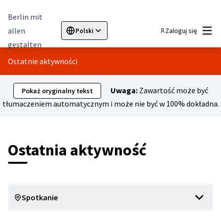
Berlin mit
Menu
allen
Zaloguj się
Polski
Sprache wählen
Choose language
Elegir el idioma
Cho
gestalten
Ostatnie aktywności
Uwaga:
Zawartość może być
Pokaż oryginalny tekst
tłumaczeniem automatycznym i może nie być w 100% dokładna.
Ostatnia aktywność
Spotkanie