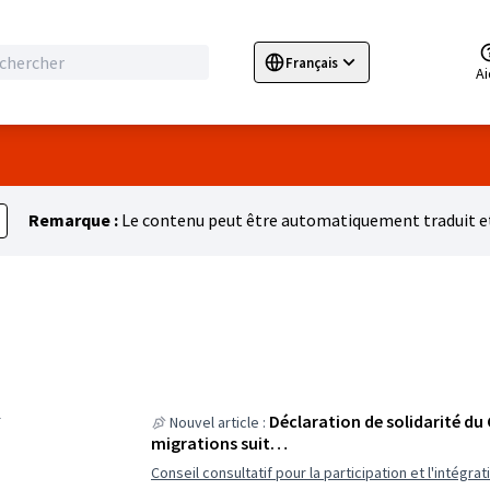
Français
Sprache wählen
Choose language
E
A
Remarque :
Le contenu peut être automatiquement traduit et
r
Déclaration de solidarité du 
Nouvel article :
migrations suit…
Conseil consultatif pour la participation et l'intégrat