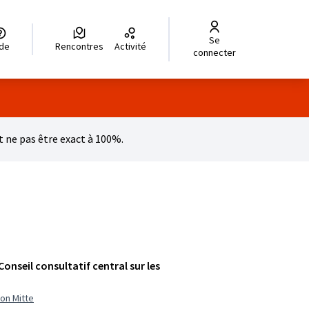
Se
legir el idioma
Choisir la langue
Wybierz język
Dil seçiniz
زبان را انتخاب کنید
للغة
ide
Rencontres
Activité
connecter
 ne pas être exact à 100%.
Conseil consultatif central sur les
ion Mitte