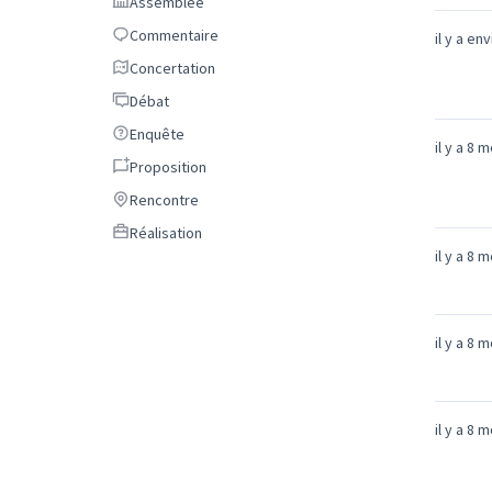
Assemblée
Assemblée
Commentaire
Commentaire
il y a en
Concertation
Concertation
Débat
Débat
Enquête
Enquête
il y a 8 
Proposition
Proposition
Rencontre
Rencontre
Réalisation
Réalisation
il y a 8 
il y a 8 
il y a 8 