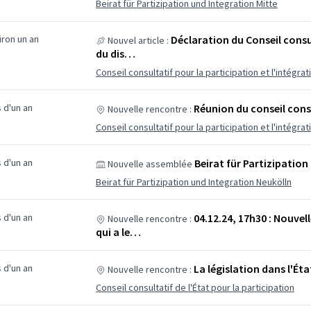
Beirat für Partizipation und Integration Mitte
viron un an
Déclaration du Conseil consul
Nouvel article :
du dis…
Conseil consultatif pour la participation et l'intég
us d'un an
Réunion du conseil cons
Nouvelle rencontre :
Conseil consultatif pour la participation et l'intégra
us d'un an
Beirat für Partizipatio
Nouvelle assemblée
Beirat für Partizipation und Integration Neukölln
us d'un an
04.12.24, 17h30 : Nouvell
Nouvelle rencontre :
qui a le…
us d'un an
La législation dans l'État 
Nouvelle rencontre :
Conseil consultatif de l'État pour la participation