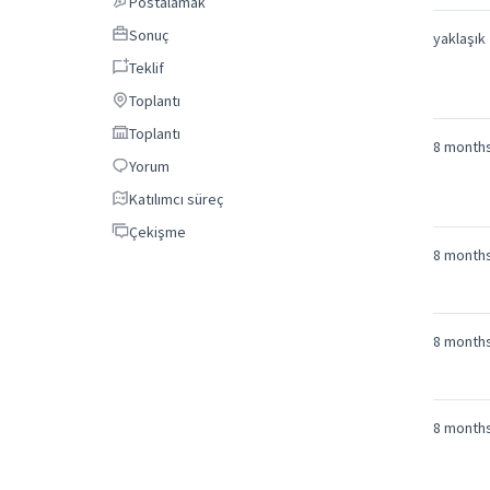
Postalamak
Postalamak
Sonuç
Sonuç
yaklaşık
Teklif
Teklif
Toplantı
Toplantı
Toplantı
Toplantı
8 month
Yorum
Yorum
katılımcı süreç
katılımcı süreç
Çekişme
Çekişme
8 month
8 month
8 month