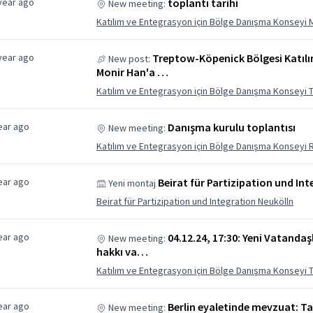
year ago
toplantı tarihi
New meeting:
Katılım ve Entegrasyon için Bölge Danışma Konseyi 
year ago
Treptow-Köpenick Bölgesi Katıl
New post:
Monir Han'a …
Katılım ve Entegrasyon için Bölge Danışma Konseyi
ear ago
Danışma kurulu toplantısı
New meeting:
Katılım ve Entegrasyon için Bölge Danışma Konseyi 
ear ago
Beirat für Partizipation und In
Yeni montaj
Beirat für Partizipation und Integration Neukölln
ear ago
04.12.24, 17:30: Yeni Vatandaş
New meeting:
hakkı va…
Katılım ve Entegrasyon için Bölge Danışma Konseyi
ear ago
Berlin eyaletinde mevzuat: T
New meeting: