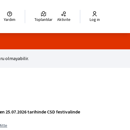
legir el idioma
Choisir la langue
Wybierz język
Dil seçiniz
زبان را انتخاب کنید
للغة
Yardım
Toplantılar
Aktivite
Log in
ru olmayabilir.
n 25.07.2026 tarihinde CSD festivalinde
Mitte