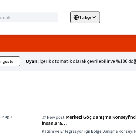
Türkçe
Sprache wählen
Choose language
E
Uyarı:
İçerik otomatik olarak çevrilebilir ve %100 doğ
i göster
ce ago
Merkezi Göç Danışma Konseyi'nde
New post:
insanlara…
Katılım ve Entegrasyon için Bölge Danışma Konseyi 