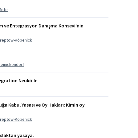
Mitte
ım ve Entegrasyon Danışma Konseyi'nin
 Treptow-Köpenick
Reinickendorf
tegration Neukölln
lığa Kabul Yasası ve Oy Hakları: Kimin oy
 Treptow-Köpenick
aslaktan yasaya.