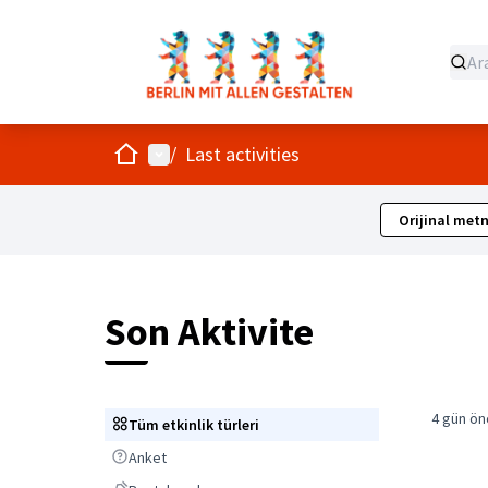
Ev
Ana menü
/
Last activities
Orijinal metn
Son Aktivite
4 gün ön
Tüm etkinlik türleri
Tüm etkinlik türleri
Anket
Anket