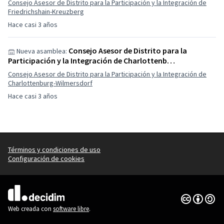
Consejo Asesor de Distrito para la Participación y la Integración de
Friedrichshain-Kreuzberg
Hace casi 3 años
Consejo Asesor de Distrito para la
Nueva asamblea:
Participación y la Integración de Charlottenb…
Consejo Asesor de Distrito para la Participación y la Integración de
Charlottenburg-Wilmersdorf
Hace casi 3 años
Términos y condiciones de uso
Configuración de cookies
Con licenci
(Enlace exte
(Enlace externo)
Web creada con
software libre
.