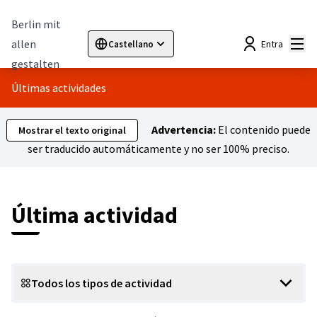
Berlin mit
Menú
allen
Entra
Castellano
Sprache wählen
Choose language
Elegir el idioma
Cho
gestalten
Últimas actividades
Advertencia:
El contenido puede
Mostrar el texto original
ser traducido automáticamente y no ser 100% preciso.
Última actividad
Todos los tipos de actividad