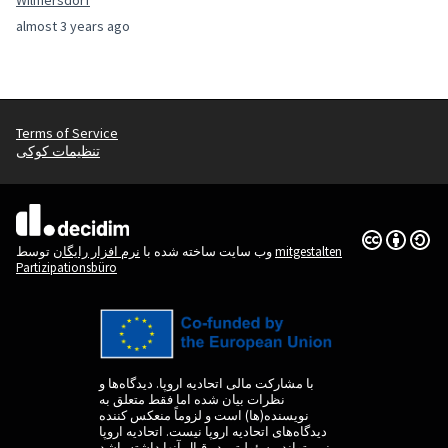
Wilmersdorf
almost 3 years ago
Terms of Service
تنظیمات کوکی
(لینک خارجی)
Creative
(لینک خارجی)
mitgestalten
توسط
وب سایت ساخته شده با
نرم افزار رایگان
Partizipationsbüro
با مشارکت مالی اتحادیه اروپا. دیدگاه‌ها و
نظرات بیان شده اما فقط متعلق به
نویسنده(ها) است و لزوماً منعکس کننده
دیدگاه‌های اتحادیه اروپا نیست. اتحادیه اروپا
نمی‌تواند مسئولیتی در قبال آنها داشته باشد.