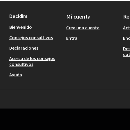
Decidim
Mi cuenta
Re
Bienvenido
Crea una cuenta
Act
Consejos consultivos
Entra
En
Declaraciones
Des
dat
Acerca de los consejos
consultivos
Ayuda