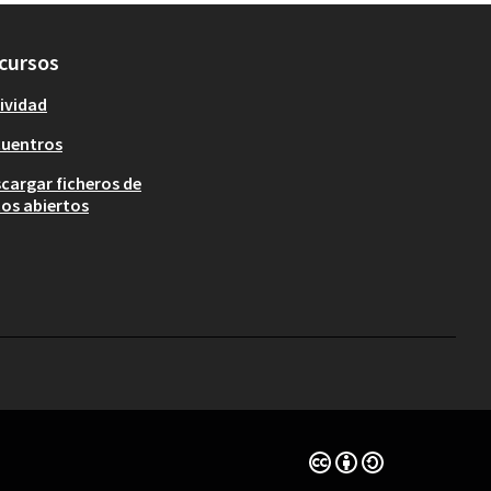
cursos
ividad
cuentros
cargar ficheros de
os abiertos
Con licencia Creative 
(Enlace externo)