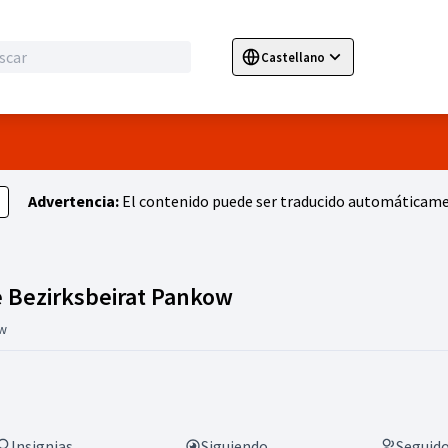
Castellano
Sprache wählen
Choose language
E
Advertencia:
El contenido puede ser traducido automáticamen
Actividad (Geschäfts
e Bezirksbeirat Pankow
w
Insignias
Siguiendo
Seguid