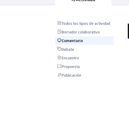
Todos los tipos de actividad
Todos los tipos de actividad
Borrador colaborativo
Borrador colaborativo
Comentario
Comentario
Debate
Debate
Encuentro
Encuentro
Propuesta
Propuesta
Publicación
Publicación