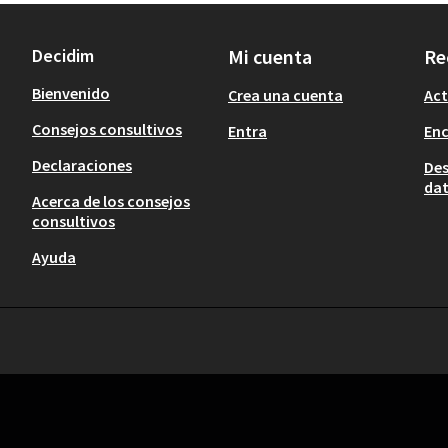
Decidim
Mi cuenta
Re
Bienvenido
Crea una cuenta
Act
Consejos consultivos
Entra
En
Declaraciones
Des
dat
Acerca de los consejos
consultivos
Ayuda