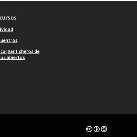
cursos
ividad
cuentros
cargar ficheros de
os abiertos
Con licencia Creative 
(Enlace externo)