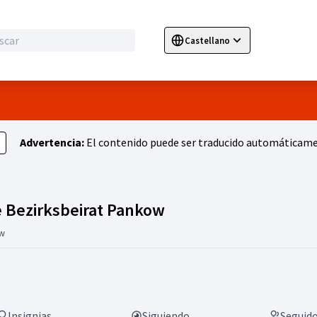
Castellano
Sprache wählen
Choose language
E
Advertencia:
El contenido puede ser traducido automáticamen
Actividad (Geschäfts
e Bezirksbeirat Pankow
w
Insignias
Siguiendo
Seguid