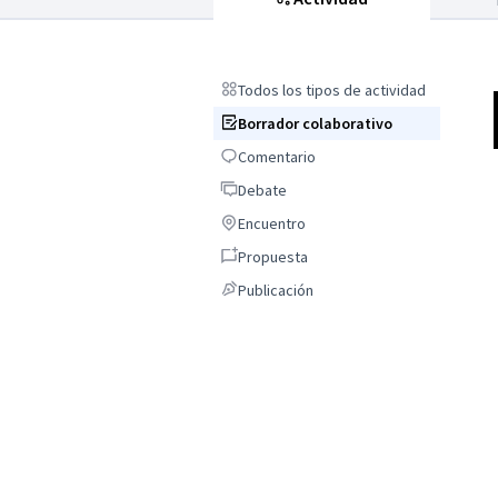
Todos los tipos de actividad
Todos los tipos de actividad
Borrador colaborativo
Borrador colaborativo
Comentario
Comentario
Debate
Debate
Encuentro
Encuentro
Propuesta
Propuesta
Publicación
Publicación