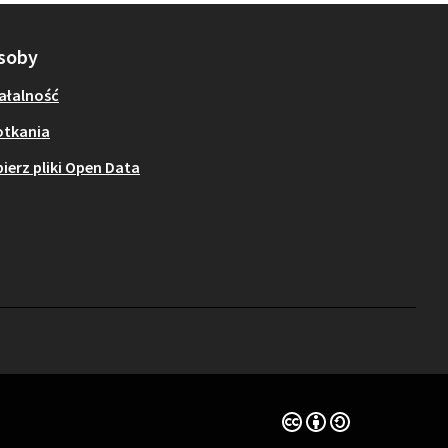
soby
ałalność
otkania
ierz pliki Open Data
Licencja Creative Comm
(Link zewnętrzny)