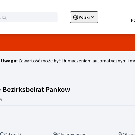
Polski
Sprache wählen
Choose language
E
Uwaga:
Zawartość może być tłumaczeniem automatycznym i moż
Działalność (Geschäf
e Bezirksbeirat Pankow
w
Odznaki
Obserwowane
Obser