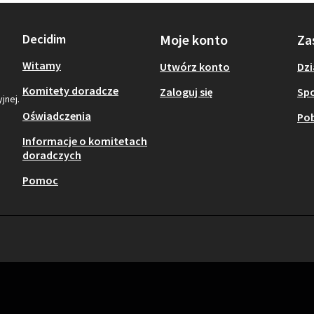
Decidim
Moje konto
Za
Witamy
Utwórz konto
Dzi
Komitety doradcze
Zaloguj się
Sp
jnej.
Oświadczenia
Pob
Informacje o komitetach
doradczych
Pomoc