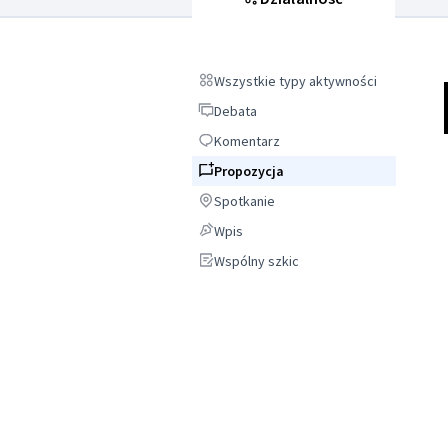
Wszystkie typy aktywności
Wszystkie typy aktywności
Debata
Debata
Komentarz
Komentarz
Propozycja
Propozycja
Spotkanie
Spotkanie
Wpis
Wpis
Wspólny szkic
Wspólny szkic