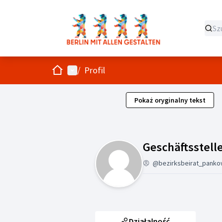
Strona główna
Menu główne
/
Profil
Pokaż oryginalny tekst
Geschäftsstell
@bezirksbeirat_panko
Działalność