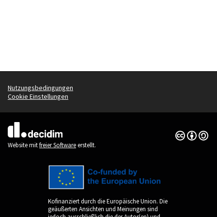
Nutzungsbedingungen
Cookie Einstellungen
Creative Co
(Externer Li
(Externer Link)
Website mit
freier Software
erstellt.
Kofinanziert durch die Europäische Union. Die
geäußerten Ansichten und Meinungen sind
jedoch ausschließlich die der Autor(en) und