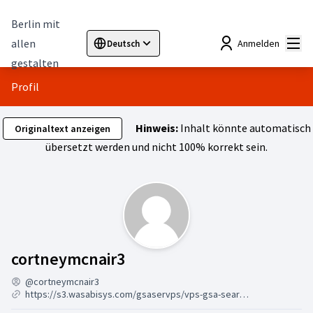
Berlin mit
Hau
allen
Anmelden
Deutsch
Sprache wählen
Choose language
Elegir el idioma
Cho
gestalten
Profil
Hinweis:
Inhalt könnte automatisch
Originaltext anzeigen
übersetzt werden und nicht 100% korrekt sein.
Aktivität (cortneymcnair3
cortneymcnair3
@cortneymcnair3
https://s3.wasabisys.com/gsaservps/vps-gsa-search-engine-ranker.html