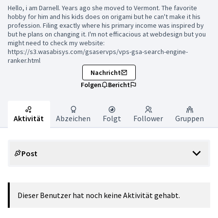
Hello, i am Darnell. Years ago she moved to Vermont. The favorite
hobby for him and his kids does on origami but he can't make it his
profession. Filing exactly where his primary income was inspired by
but he plans on changing it. I'm not efficacious at webdesign but you
might need to check my website:
https://s3.wasabisys.com/gsaservps/vps-gsa-search-engine-
ranker.html
Nachricht
Folgen
Bericht
Aktivität
Abzeichen
Folgt
Follower
Gruppen
Post
Dieser Benutzer hat noch keine Aktivität gehabt.