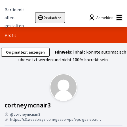
Berlin mit
Hau
allen
Anmelden
Deutsch
Sprache wählen
Choose language
Elegir el idioma
Cho
gestalten
Profil
Hinweis:
Inhalt könnte automatisch
Originaltext anzeigen
übersetzt werden und nicht 100% korrekt sein.
Aktivität (cortneymcnair3
cortneymcnair3
@cortneymcnair3
https://s3.wasabisys.com/gsaservps/vps-gsa-search-engine-ranker.html