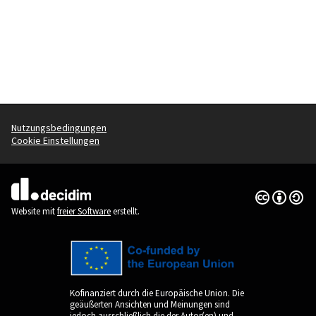
Nutzungsbedingungen
Cookie Einstellungen
Creative Co
(Externer Li
(Externer Link)
Website mit
freier Software
erstellt.
Kofinanziert durch die Europäische Union. Die
geäußerten Ansichten und Meinungen sind
jedoch ausschließlich die der Autor(en) und