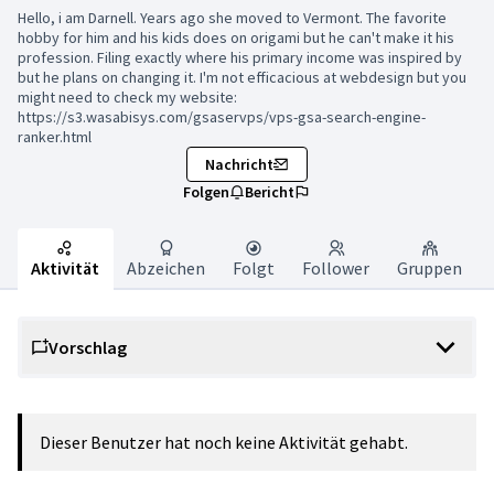
Hello, i am Darnell. Years ago she moved to Vermont. The favorite
hobby for him and his kids does on origami but he can't make it his
profession. Filing exactly where his primary income was inspired by
but he plans on changing it. I'm not efficacious at webdesign but you
might need to check my website:
https://s3.wasabisys.com/gsaservps/vps-gsa-search-engine-
ranker.html
Nachricht
Folgen
Bericht
Aktivität
Abzeichen
Folgt
Follower
Gruppen
Vorschlag
Dieser Benutzer hat noch keine Aktivität gehabt.