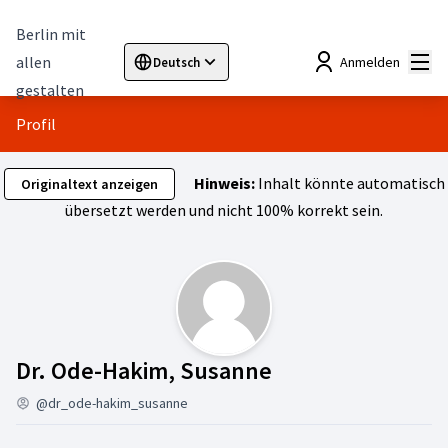
Berlin mit
Hau
allen
Anmelden
Deutsch
Sprache wählen
Choose language
Elegir el idioma
Cho
gestalten
Profil
Hinweis:
Inhalt könnte automatisch
Originaltext anzeigen
übersetzt werden und nicht 100% korrekt sein.
Aktivität (Dr. O
Dr. Ode-Hakim, Susanne
@dr_ode-hakim_susanne