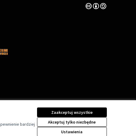
Licencja Creative Comm
(Link zewnętrzny)
Zaakceptuj wszystkie
Akceptuj tylko niezbędne
apewnienie bardziej
Ustawienia