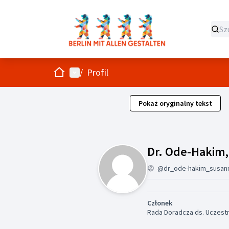
Strona główna
Menu główne
/
Profil
Pokaż oryginalny tekst
Dr. Ode-Hakim
@dr_ode-hakim_susan
Członek
Rada Doradcza ds. Uczestni