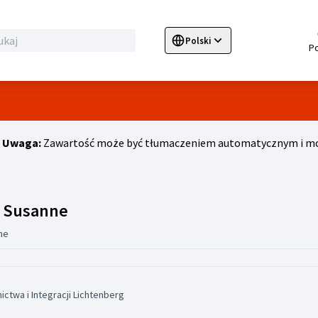
Polski
Sprache wählen
Choose language
E
Uwaga:
Zawartość może być tłumaczeniem automatycznym i moż
Działalność (Dr. Ode-Hakim, Susa
, Susanne
ne
ctwa i Integracji Lichtenberg