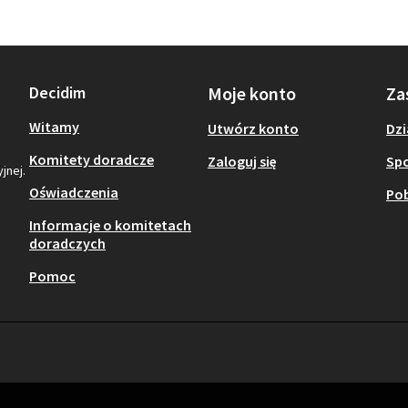
Decidim
Moje konto
Za
Witamy
Utwórz konto
Dzi
Komitety doradcze
Zaloguj się
Sp
jnej.
Oświadczenia
Pob
Informacje o komitetach
doradczych
Pomoc