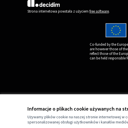
(Link zewnętrzny)
Strona internetowa powstała z użyciem
free software
.
Co-funded by the Europe
are however those of the
reflect those of the Eur
can be held responsible 
Informacje o plikach cookie używanych na st
Używamy plików cookie na naszej stronie internetowej w ce
spersonalizowanej obsługi użytkowników i kanałów medió