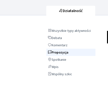
Działalność
Wszystkie typy aktywności
Wszystkie typy aktywności
Debata
Debata
Komentarz
Komentarz
Propozycja
Propozycja
Spotkanie
Spotkanie
Wpis
Wpis
Wspólny szkic
Wspólny szkic