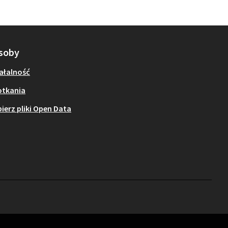
soby
ałalność
otkania
ierz pliki Open Data