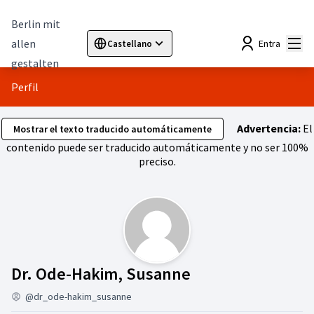
Berlin mit
Menú
allen
Entra
Castellano
Sprache wählen
Choose language
Elegir el idioma
Cho
gestalten
Perfil
Advertencia:
El
Mostrar el texto traducido automáticamente
contenido puede ser traducido automáticamente y no ser 100%
preciso.
Actividad (Dr. O
Dr. Ode-Hakim, Susanne
@dr_ode-hakim_susanne