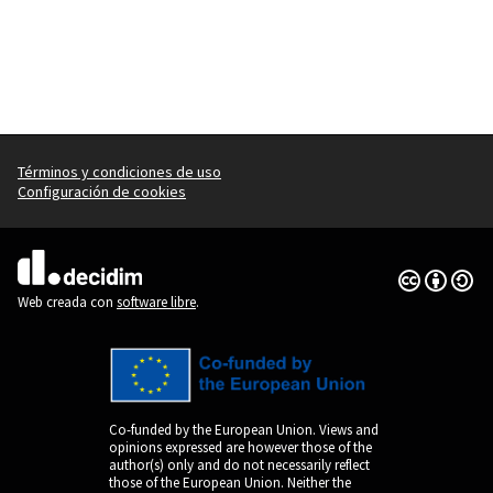
Términos y condiciones de uso
Configuración de cookies
Con licenci
(Enlace exte
(Enlace externo)
Web creada con
software libre
.
Co-funded by the European Union. Views and
opinions expressed are however those of the
author(s) only and do not necessarily reflect
those of the European Union. Neither the