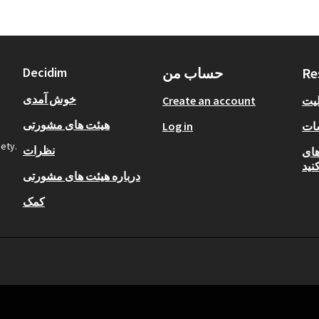
Re
حساب من
Decidim
خوش آمدی
لیت
Create an account
هیئت های مشورتی
ات
Log in
iety.
نظرات
Open  را
کنید
درباره هیئت های مشورتی
کمک