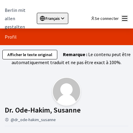
Berlin mit
Menu
allen
Se connecter
Français
Sprache wählen
Choose language
Elegir el idioma
Cho
gestalten
Profil
Remarque :
Le contenu peut être
Afficher le texte original
automatiquement traduit et ne pas être exact à 100%.
Activité (Dr. Od
Dr. Ode-Hakim, Susanne
@dr_ode-hakim_susanne