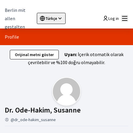
Berlin mit
Ana
allen
Log in
Türkçe
Sprache wählen
Choose language
Elegir el idioma
Cho
gestalten
Profile
Uyarı:
İçerik otomatik olarak
Orijinal metni göster
çevrilebilir ve %100 doğru olmayabilir.
Aktivite (Dr. Od
Dr. Ode-Hakim, Susanne
@dr_ode-hakim_susanne