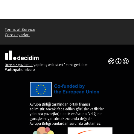
Terms of Service
Çerez ayarları
Creative Co
(Dış bağlantı
(Dış bağlantı)
ücretsiz yazılımla
yapılmış web sitesi "> mitgestalten
Partizipationsbüro
Avrupa Birliği tarafından ortak finanse
edilmiştir. Ancak ifade edilen görüşler ve fikirler
yalnızca yazar(lar)a aittir ve Avrupa Birliği'nin
görüşlerini yansıtmak zorunda değildir.
Avrupa Birliği bunlardan sorumlu tutulamaz.