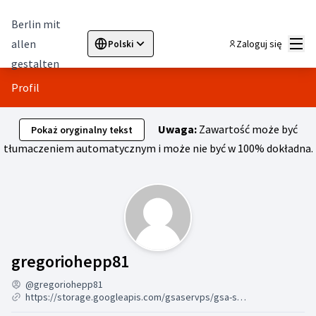
Berlin mit
Menu
allen
Zaloguj się
Polski
Sprache wählen
Choose language
Elegir el idioma
Cho
gestalten
Profil
Uwaga:
Zawartość może być
Pokaż oryginalny tekst
tłumaczeniem automatycznym i może nie być w 100% dokładna.
Działalność (gregoriohep
gregoriohepp81
@gregoriohepp81
https://storage.googleapis.com/gsaservps/gsa-ser-vps-online-7-24.html