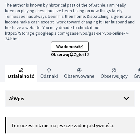
The author is known by historical past of the of Archie. I am really
keen on playing chess but I've been taking on new things lately.
Tennessee has always been his their home. Dispatching is generate
income make cash except I work toward changing it. Her husband and
her have a website. You may decide to check it out:
https://Storage.googleapis.com/gsaservps/gsa-ser-vps-online-7-
24.html
Wiadomość
Obserwuj
Zgłoś
Działalność
Odznaki
Obserwowane
Obserwujący
Gr
Wpis
Ten uczestnik nie ma jeszcze żadnej aktywności.