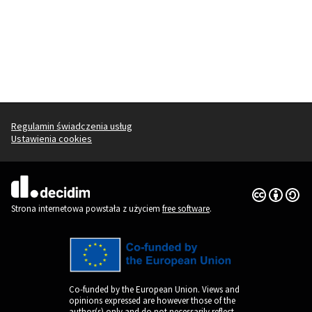
Regulamin świadczenia usług
Ustawienia cookies
Licencja Cr
(Link zewnęt
(Link zewnętrzny)
Strona internetowa powstała z użyciem
free software
.
Co-funded by the European Union. Views and
opinions expressed are however those of the
author(s) only and do not necessarily reflect