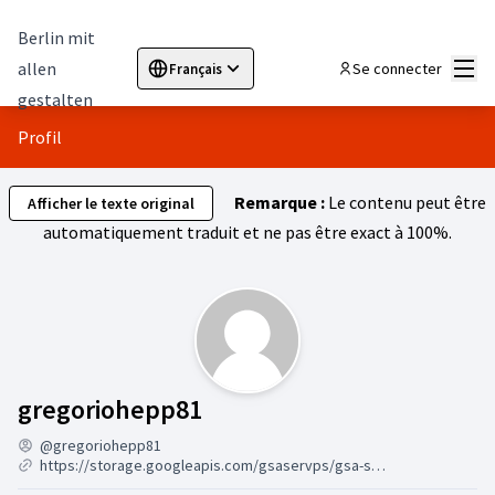
Berlin mit
Menu
allen
Se connecter
Français
Sprache wählen
Choose language
Elegir el idioma
Cho
gestalten
Profil
Remarque :
Le contenu peut être
Afficher le texte original
automatiquement traduit et ne pas être exact à 100%.
Activité (gregoriohepp81
gregoriohepp81
@gregoriohepp81
https://storage.googleapis.com/gsaservps/gsa-ser-vps-online-7-24.html