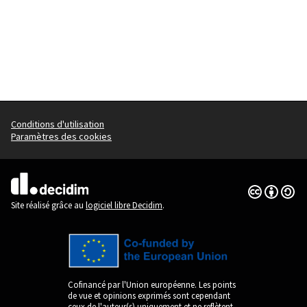
Conditions d'utilisation
Paramètres des cookies
Licence Cre
(Lien extern
(Lien externe)
Site réalisé grâce au
logiciel libre Decidim
.
Cofinancé par l'Union européenne. Les points
de vue et opinions exprimés sont cependant
ceux de l'auteur(s) uniquement et ne reflètent