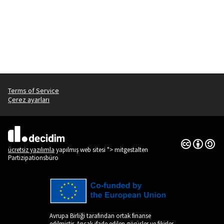
Terms of Service
Çerez ayarları
Creative Co
(Dış bağlantı
(Dış bağlantı)
ücretsiz yazılımla
yapılmış web sitesi "> mitgestalten
Partizipationsbüro
Avrupa Birliği tarafından ortak finanse
edilmiştir. Ancak ifade edilen görüşler ve fikirler