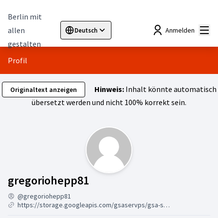
Berlin mit
Hau
allen
Anmelden
Deutsch
Sprache wählen
Choose language
Elegir el idioma
Cho
gestalten
Profil
Hinweis:
Inhalt könnte automatisch
Originaltext anzeigen
übersetzt werden und nicht 100% korrekt sein.
Aktivität (gregoriohepp81
gregoriohepp81
@gregoriohepp81
https://storage.googleapis.com/gsaservps/gsa-ser-vps-online-7-24.html